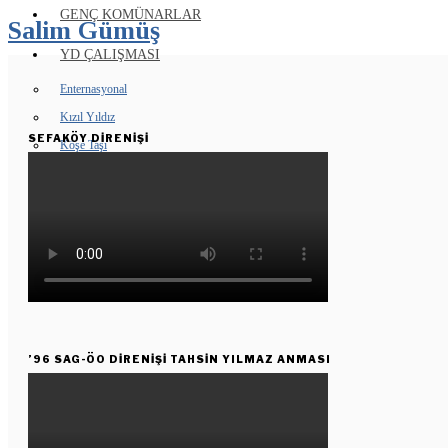
GENÇ KOMÜNARLAR
Salim Gümüş
YD ÇALIŞMASI
Enternasyonal
Kızıl Yıldız
SEFAKÖY DIRENIŞI
Köşe Taşı
KUŞAKTAN KUŞAĞA
’96 SAG-ÖO DİRENİŞİ TAHSİN YILMAZ ANMASI