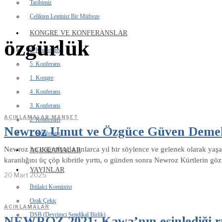
Tarihimiz
Çelikten Leninist Bir Müfreze
KONGRE VE KONFERANSLAR
özgürlük
6. Konferans
5. Konferans
1. Kongre
4. Konferans
3. Konferans
AÇIKLAMALAR
·
MANŞET
2. Konferans
Newroz Umut ve Özgüce Güven Demek
1. Konferans
Newroz bu coğrafyada onlarca yıl bir söylence ve gelenek olarak ya
AÇIKLAMALAR
karanlığını üç çöp kibritle yırttı, o günden sonra Newroz Kürtlerin gö
YAYINLAR
20 Mart 2025
İhtilalci Komünist
Orak Çekiç
AÇIKLAMALAR
DSB (Devrimci Sendikal Birlik)
NEWROZ 2021: Kawa’nın esinlediği 