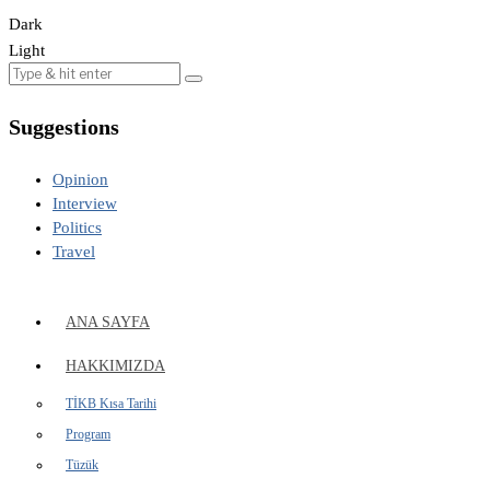
Dark
Light
Suggestions
Opinion
Interview
Politics
Travel
ANA SAYFA
HAKKIMIZDA
TİKB Kısa Tarihi
Program
Tüzük