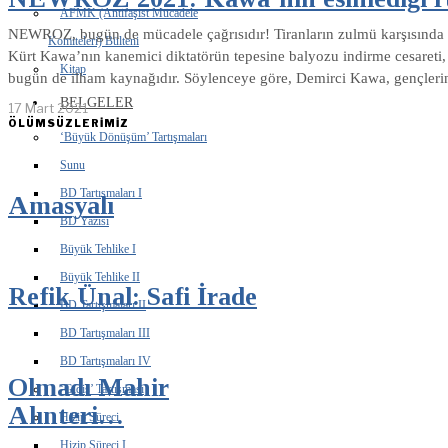
AFMK (Antifaşist Mücadele
NEWROZ, bugün de mücadele çağrısıdır! Tiranların zulmü karşısında 
Komiteleri) Bülteni
Kürt Kawa’nın kanemici diktatörün tepesine balyozu indirme cesareti
Kitap
bugün de ilham kaynağıdır. Söylenceye göre, Demirci Kawa, gençlerin
BELGELER
17 Mart 2021
ÖLÜMSÜZLERİMİZ
‘Büyük Dönüşüm’ Tartışmaları
Sunu
BD Tartışmaları I
Amasyalı
BD Yazısı
Büyük Tehlike I
Büyük Tehlike II
Refik Ünal: Safi İrade
BD Tartışmaları II
BD Tartışmaları III
BD Tartışmaları IV
Olmadı Mahir
‘Gidiş’ Tartışması
Alınteri…
Hizip Süreci
Hizip Süreci I