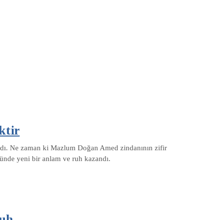
tir
şadı. Ne zaman ki Mazlum Doğan Amed zindanının zifir
zünde yeni bir anlam ve ruh kazandı.
ruh