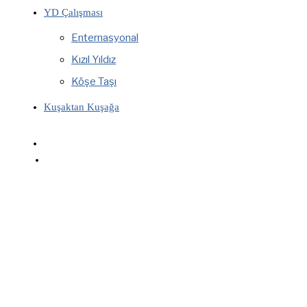
YD Çalışması
Enternasyonal
Kızıl Yıldız
Köşe Taşı
Kuşaktan Kuşağa