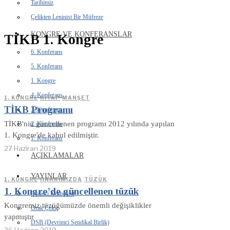
Tarihimiz
Çelikten Leninist Bir Müfreze
KONGRE VE KONFERANSLAR
TİKB 1. Kongre
6. Konferans
5. Konferans
1. Kongre
4. Konferans
1. KONGRE
·
KITAP
·
MANŞET
TİKB Programı
3. Konferans
TİKB'nin güncellenen programı 2012 yılında yapılan
2. Konferans
1. Kongre'de kabul edilmiştir.
1. Konferans
27 Haziran 2019
AÇIKLAMALAR
YAYINLAR
1. KONGRE
·
HAKKIMIZDA
·
TÜZÜK
1. Kongre’de güncellenen tüzük
İhtilalci Komünist
Kongremiz tüzüğümüzde önemli değişiklikler
Orak Çekiç
yapmıştır
DSB (Devrimci Sendikal Birlik)