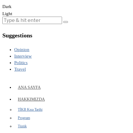
Dark
Light
Suggestions
Opinion
Interview
Politics
Travel
ANA SAYFA
HAKKIMIZDA
TİKB Kısa Tarihi
Program
Tüzük