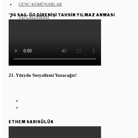
GENÇ KOMÜNARLAR
’96 SAG-ÖO DİRENİŞİ TAHSİN YILMAZ ANMASI
YD ÇALIŞMASI
Enternasyonal
Kızıl Yıldız
Köşe Taşı
KUŞAKTAN KUŞAĞA
21. Yüzyıla Sosyalizmi Yazacağız!
ETHEM SARISÜLÜK