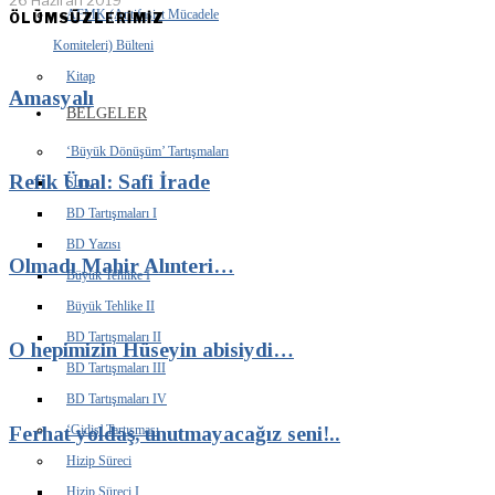
26 Haziran 2019
AFMK (Antifaşist Mücadele
ÖLÜMSÜZLERİMİZ
Komiteleri) Bülteni
Kitap
Amasyalı
BELGELER
‘Büyük Dönüşüm’ Tartışmaları
Refik Ünal: Safi İrade
Sunu
BD Tartışmaları I
BD Yazısı
Olmadı Mahir Alınteri…
Büyük Tehlike I
Büyük Tehlike II
BD Tartışmaları II
O hepimizin Hüseyin abisiydi…
BD Tartışmaları III
BD Tartışmaları IV
‘Gidiş’ Tartışması
Ferhat yoldaş, unutmayacağız seni!..
Hizip Süreci
Hizip Süreci I