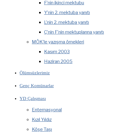
F’nin ikinci mektubu
Y’nin 2. mektuba yanıtı
L’nin 2. mektuba yanıtı
Ç’nin F’nin mektuplarına yanıtı
MÖK’le yazışma örnekleri
Kasım 2003
Haziran 2005
Ölümsüzlerimiz
Genç Komünarlar
YD Çalışması
Enternasyonal
Kızıl Yıldız
Köşe Taşı