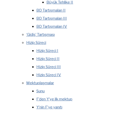
Büyük Tehlike II
BD Tartışmaları II
BD Tartışmaları III
BD Tartışmaları IV
‘Gidiş’ Tartışması
Hizip Süreci
Hizip Süreci I
Hizip Süreci II
Hizip Süreci III
Hizip Süreci IV
Mektuplaşmalar
Sunu
F’den Y’ye ilk mektup
Y’nin F’ye yanıtı