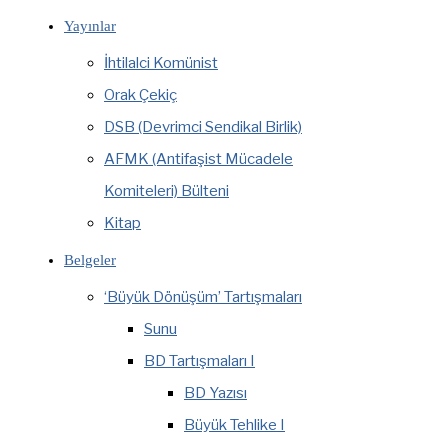
Yayınlar
İhtilalci Komünist
Orak Çekiç
DSB (Devrimci Sendikal Birlik)
AFMK (Antifaşist Mücadele
Komiteleri) Bülteni
Kitap
Belgeler
‘Büyük Dönüşüm’ Tartışmaları
Sunu
BD Tartışmaları I
BD Yazısı
Büyük Tehlike I