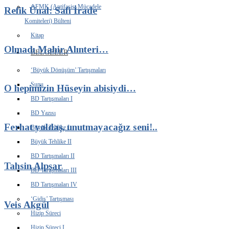
AFMK (Antifaşist Mücadele
Refik Ünal: Safi İrade
Komiteleri) Bülteni
Kitap
Olmadı Mahir Alınteri…
BELGELER
‘Büyük Dönüşüm’ Tartışmaları
Sunu
O hepimizin Hüseyin abisiydi…
BD Tartışmaları I
BD Yazısı
Ferhat yoldaş, unutmayacağız seni!..
Büyük Tehlike I
Büyük Tehlike II
BD Tartışmaları II
Tahsin Alpşar
BD Tartışmaları III
BD Tartışmaları IV
‘Gidiş’ Tartışması
Veis Akgül
Hizip Süreci
Hizip Süreci I