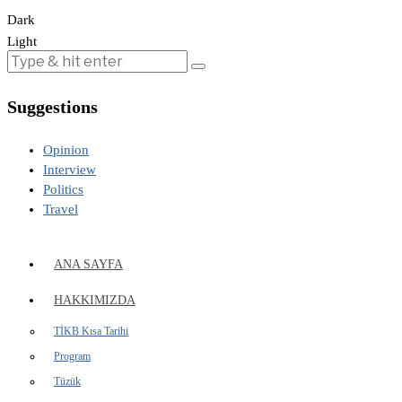
Dark
Light
Suggestions
Opinion
Interview
Politics
Travel
ANA SAYFA
HAKKIMIZDA
TİKB Kısa Tarihi
Program
Tüzük