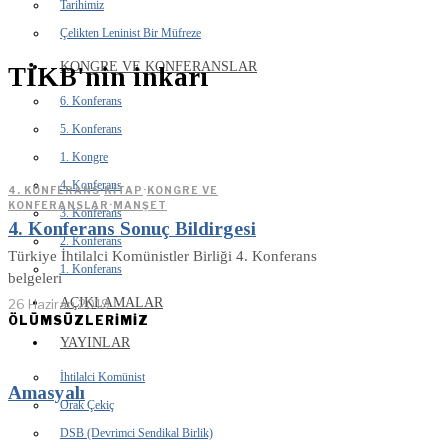
Tarihimiz
Çelikten Leninist Bir Müfreze
KONGRE VE KONFERANSLAR
TİKB'nin inkarı
6. Konferans
5. Konferans
1. Kongre
4. Konferans
4. KONFERANS
·
KITAP
·
KONGRE VE
KONFERANSLAR
·
MANŞET
3. Konferans
4. Konferans Sonuç Bildirgesi
2. Konferans
Türkiye İhtilalci Komünistler Birliği 4. Konferans
1. Konferans
belgeleri
AÇIKLAMALAR
26 Haziran 2019
ÖLÜMSÜZLERİMİZ
YAYINLAR
İhtilalci Komünist
Amasyalı
Orak Çekiç
DSB (Devrimci Sendikal Birlik)