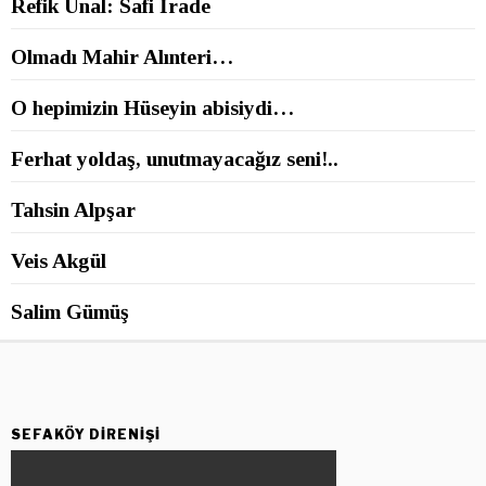
Refik Ünal: Safi İrade
Olmadı Mahir Alınteri…
O hepimizin Hüseyin abisiydi…
Ferhat yoldaş, unutmayacağız seni!..
Tahsin Alpşar
Veis Akgül
Salim Gümüş
SEFAKÖY DIRENIŞI