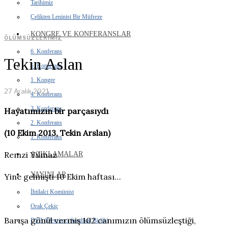
Tarihimiz
Çelikten Leninist Bir Müfreze
KONGRE VE KONFERANSLAR
ÖLÜMSÜZLERIMIZ
6. Konferans
Tekin Aslan
5. Konferans
1. Kongre
27 Aralık 2021
4. Konferans
3. Konferans
Hayatımızın bir parçasıydı
2. Konferans
(10 Ekim 2013, Tekin Arslan)
1. Konferans
Remzi Yılmaz
AÇIKLAMALAR
YAYINLAR
Yine gelmişti 10 Ekim haftası…
İhtilalci Komünist
Orak Çekiç
Barışa gönül vermiş 102 canımızın ölümsüzleştiği,
DSB (Devrimci Sendikal Birlik)