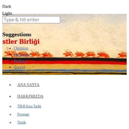
Dark
Light
Suggestions
Opinion
Interview
Politics
Travel
ANA SAYFA
HAKKIMIZDA
TİKB Kısa Tarihi
Program
Tüzük