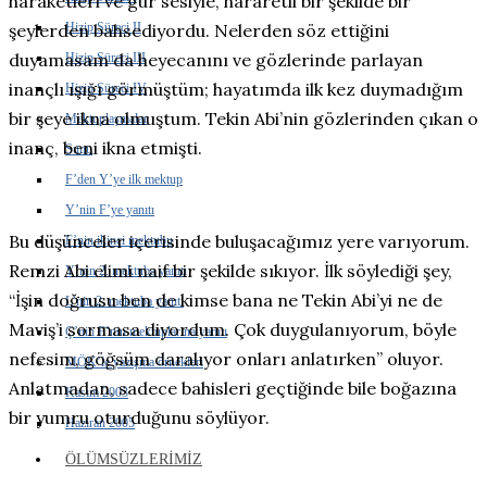
haraketleri ve gür sesiyle, hararetli bir şekilde bir
Hizip Süreci II
şeylerden bahsediyordu. Nelerden söz ettiğini
duyamasam da heyecanını ve gözlerinde parlayan
Hizip Süreci III
inançlı ışığı görmüştüm; hayatımda ilk kez duymadığım
Hizip Süreci IV
bir şeye ikna olmuştum. Tekin Abi’nin gözlerinden çıkan o
Mektuplaşmalar
inanç, beni ikna etmişti.
Sunu
F’den Y’ye ilk mektup
Y’nin F’ye yanıtı
Bu düşünceler içerisinde buluşacağımız yere varıyorum.
F’nin ikinci mektubu
Remzi Abi elimi naif bir şekilde sıkıyor. İlk söylediği şey,
Y’nin 2. mektuba yanıtı
“İşin doğrusu ben de kimse bana ne Tekin Abi’yi ne de
L’nin 2. mektuba yanıtı
Maviş’i sormasa diyordum. Çok duygulanıyorum, böyle
Ç’nin F’nin mektuplarına yanıtı
nefesim, göğsüm daralıyor onları anlatırken” oluyor.
MÖK’le yazışma örnekleri
Anlatmadan, sadece bahisleri geçtiğinde bile boğazına
Kasım 2003
bir yumru oturduğunu söylüyor.
Haziran 2005
ÖLÜMSÜZLERIMIZ