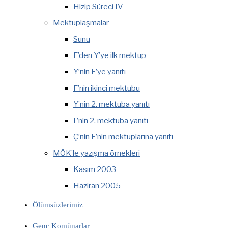
Hizip Süreci IV
Mektuplaşmalar
Sunu
F’den Y’ye ilk mektup
Y’nin F’ye yanıtı
F’nin ikinci mektubu
Y’nin 2. mektuba yanıtı
L’nin 2. mektuba yanıtı
Ç’nin F’nin mektuplarına yanıtı
MÖK’le yazışma örnekleri
Kasım 2003
Haziran 2005
Ölümsüzlerimiz
Genç Komünarlar