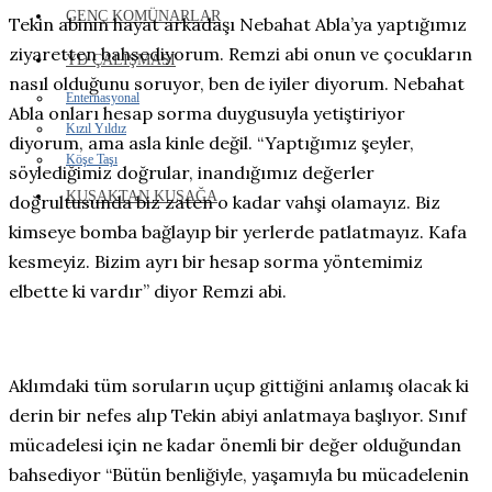
GENÇ KOMÜNARLAR
Tekin abinin hayat arkadaşı Nebahat Abla’ya yaptığımız
ziyaretten bahsediyorum. Remzi abi onun ve çocukların
YD ÇALIŞMASI
nasıl olduğunu soruyor, ben de iyiler diyorum. Nebahat
Enternasyonal
Abla onları hesap sorma duygusuyla yetiştiriyor
Kızıl Yıldız
diyorum, ama asla kinle değil. “Yaptığımız şeyler,
Köşe Taşı
söylediğimiz doğrular, inandığımız değerler
KUŞAKTAN KUŞAĞA
doğrultusunda biz zaten o kadar vahşi olamayız. Biz
kimseye bomba bağlayıp bir yerlerde patlatmayız. Kafa
kesmeyiz. Bizim ayrı bir hesap sorma yöntemimiz
elbette ki vardır” diyor Remzi abi.
Aklımdaki tüm soruların uçup gittiğini anlamış olacak ki
derin bir nefes alıp Tekin abiyi anlatmaya başlıyor. Sınıf
mücadelesi için ne kadar önemli bir değer olduğundan
bahsediyor “Bütün benliğiyle, yaşamıyla bu mücadelenin