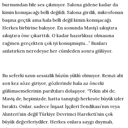
burnumdan bile ses çıkmıyor. Salona gidene kadar da
kimin konuşacağı belli değildi. Salona girdik, mikrofonun
başına geçtik ama hala belli değil kimin konuşacağı.
Herkes birbirine bakıyor. En sonunda Maviş’i sıkıştıra
sıkıştıra öne çıkarttık. O kadar hazırlıksız olmasına
rağmen gerçekten çok iyi konuşmuştu…” Bunları
anlatırken neredeyse her cümleden sonra gülüyor.
Bu seferki uzun sessizlik hüzün yüklü olmuyor. Remzi abi
son kez söze giriyor, gözlerinde hala az önceki
gülümsemelerinin parıltıları dolaşıyor. “Tekin abi de,
Maviş de, hepimizde, hatta tanıştığı herkeste büyük izler
bıraktı. Onlar, sadece İnşaat İşçileri Sendikası’nın veya
Alınteri’nin değil Türkiye Devrimci Hareketi’nin çok
büyük değerleriydiler. Herkes onlara saygı duymalı,