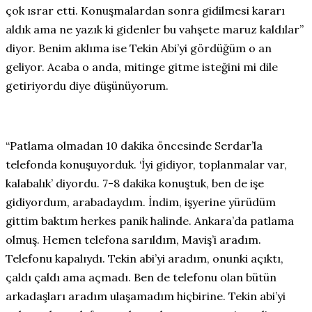
çok ısrar etti. Konuşmalardan sonra gidilmesi kararı
aldık ama ne yazık ki gidenler bu vahşete maruz kaldılar”
diyor. Benim aklıma ise Tekin Abi’yi gördüğüm o an
geliyor. Acaba o anda, mitinge gitme isteğini mi dile
getiriyordu diye düşünüyorum.
“Patlama olmadan 10 dakika öncesinde Serdar’la
telefonda konuşuyorduk. ‘İyi gidiyor, toplanmalar var,
kalabalık’ diyordu. 7-8 dakika konuştuk, ben de işe
gidiyordum, arabadaydım. İndim, işyerine yürüdüm
gittim baktım herkes panik halinde. Ankara’da patlama
olmuş. Hemen telefona sarıldım, Maviş’i aradım.
Telefonu kapalıydı. Tekin abi’yi aradım, onunki açıktı,
çaldı çaldı ama açmadı. Ben de telefonu olan bütün
arkadaşları aradım ulaşamadım hiçbirine. Tekin abi’yi