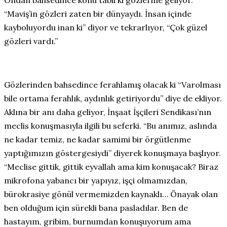
Ondan bahsedince konu tabii ki gözlerine geliyor.
“Maviş’in gözleri zaten bir dünyaydı. İnsan içinde
kayboluyordu inan ki” diyor ve tekrarlıyor, “Çok güzel
gözleri vardı.”
Gözlerinden bahsedince ferahlamış olacak ki “Varolması
bile ortama ferahlık, aydınlık getiriyordu” diye de ekliyor.
Aklına bir anı daha geliyor, İnşaat İşçileri Sendikası’nın
meclis konuşmasıyla ilgili bu seferki. “Bu anımız, aslında
ne kadar temiz, ne kadar samimi bir örgütlenme
yaptığımızın göstergesiydi” diyerek konuşmaya başlıyor.
“Meclise gittik, gittik eyvallah ama kim konuşacak? Biraz
mikrofona yabancı bir yapıyız, işçi olmamızdan,
bürokrasiye gönül vermemizden kaynaklı… Önayak olan
ben olduğum için sürekli bana pasladılar. Ben de
hastayım, gribim, burnumdan konuşuyorum ama