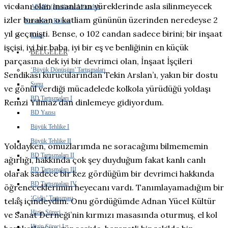
vicdanı olan insanların yüreklerinde asla silinmeyecek
AFMK (Antifaşist Mücadele
izler bırakan o katliam gününün üzerinden neredeyse 2
Komiteleri) Bülteni
yıl geçmişti. Bense, o 102 candan sadece birini; bir inşaat
Kitap
işçisi, iyi bir baba, iyi bir eş ve benliğinin en küçük
BELGELER
parçasına dek iyi bir devrimci olan, İnşaat İşçileri
‘Büyük Dönüşüm’ Tartışmaları
Sendikası kurucularından Tekin Arslan’ı, yakın bir dostu
Sunu
ve gönül verdiği mücadelede kolkola yürüdüğü yoldaşı
BD Tartışmaları I
Remzi Yılmaz’dan dinlemeye gidiyordum.
BD Yazısı
Büyük Tehlike I
Büyük Tehlike II
Yoldayken, omuzlarımda ne soracağımı bilmememin
BD Tartışmaları II
ağırlığı, hakkında çok şey duyduğum fakat kanlı canlı
BD Tartışmaları III
olarak sadece bir kez gördüğüm bir devrimci hakkında
BD Tartışmaları IV
öğreneceklerimin heyecanı vardı. Tanımlayamadığım bir
‘Gidiş’ Tartışması
telaş içindeydim. Onu gördüğümde Adnan Yücel Kültür
Hizip Süreci
ve Sanat Derneği’nin kırmızı masasında oturmuş, el kol
Hizip Süreci I