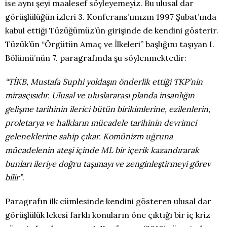
ise aynı şeyi maalesef söyleyemeyiz. Bu ulusal dar
görüşlülüğün izleri 3. Konferans’ımızın 1997 Şubat’ında
kabul ettiği Tüzüğümüz’ün girişinde de kendini gösterir.
Tüzük’ün “Örgütün Amaç ve İlkeleri” başlığını taşıyan I.
Bölümü’nün 7. paragrafında şu söylenmektedir:
“
TİKB, Mustafa Suphi yoldaşın önderlik ettiği TKP’nin
mirasçısıdır. Ulusal ve uluslararası planda insanlığın
gelişme tarihinin ilerici bütün birikimlerine, ezilenlerin,
proletarya ve halkların mücadele tarihinin devrimci
geleneklerine sahip çıkar. Komünizm uğruna
mücadelenin ateşi içinde ML bir içerik kazandırarak
bunları ileriye doğru taşımayı ve zenginleştirmeyi görev
bilir”
.
Paragrafın ilk cümlesinde kendini gösteren ulusal dar
görüşlülük lekesi farklı konuların öne çıktığı bir iç kriz