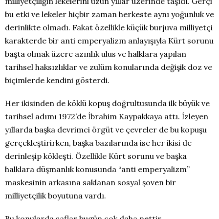
milliyetçiliğin lekelerini uzun yıllar üzerinde taşıdı. Gerçi
bu etki ve lekeler hiçbir zaman herkeste aynı yoğunluk ve
derinlikte olmadı. Fakat özellikle küçük burjuva milliyetçi
karakterde bir anti emperyalizm anlayışıyla Kürt sorunu
başta olmak üzere azınlık ulus ve halklara yapılan
tarihsel haksızlıklar ve zulüm konularında değişik doz ve
biçimlerde kendini gösterdi.
Her ikisinden de köklü kopuş doğrultusunda ilk büyük ve
tarihsel adımı 1972’de İbrahim Kaypakkaya attı. İzleyen
yıllarda başka devrimci örgüt ve çevreler de bu kopuşu
gerçekleştirirken, başka bazılarında ise her ikisi de
derinleşip kökleşti. Özellikle Kürt sorunu ve başka
halklara düşmanlık konusunda “anti emperyalizm”
maskesinin arkasına saklanan sosyal şoven bir
milliyetçilik boyutuna vardı.
Bu konularda saflar bugün çok daha nettir.