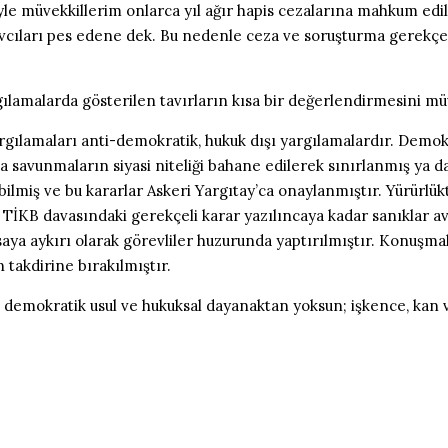
yle müvekkillerim onlarca yıl ağır hapis cezalarına mahkum edil
 savcıları pes edene dek. Bu nedenle ceza ve soruşturma gerekçe
argılamalarda gösterilen tavırların kısa bir değerlendirmesini m
yargılamaları anti-demokratik, hukuk dışı yargılamalardır. Dem
a savunmaların siyasi niteliği bahane edilerek sınırlanmış ya 
ilmiş ve bu kararlar Askeri Yargıtay’ca onaylanmıştır. Yürürlük
KB davasındaki gerekçeli karar yazılıncaya kadar sanıklar avu
asaya aykırı olarak görevliler huzurunda yaptırılmıştır. Konuş
 takdirine bırakılmıştır.
 demokratik usul ve hukuksal dayanaktan yoksun; işkence, kan 