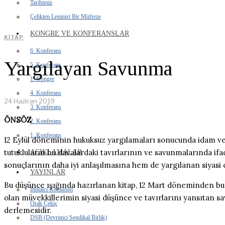
Tarihimiz
Çelikten Leninist Bir Müfreze
KONGRE VE KONFERANSLAR
KITAP
6. Konferans
Yargılayan Savunma
5. Konferans
1. Kongre
4. Konferans
24 Haziran 2019
3. Konferans
ÖNSÖZ
2. Konferans
1. Konferans
12 Eylül döneminin hukuksuz yargılamaları sonucunda idam ve 
tutukluların bu davalardaki tavırlarının ve savunmalarında if
AÇIKLAMALAR
sonuçlarının daha iyi anlaşılmasına hem de yargılanan siyasi 
YAYINLAR
Bu düşünce ışığında hazırlanan kitap, 12 Mart döneminden bu 
İhtilalci Komünist
olan müvekkillerimin siyasi düşünce ve tavırlarını yansıtan sav
Orak Çekiç
derlemesidir.
DSB (Devrimci Sendikal Birlik)