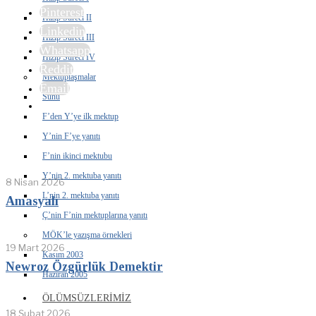
Pinterest
Hizip Süreci II
Linkedin
Hizip Süreci III
Whatsapp
Hizip Süreci IV
Reddit
Mektuplaşmalar
Email
Sunu
F’den Y’ye ilk mektup
Y’nin F’ye yanıtı
F’nin ikinci mektubu
Y’nin 2. mektuba yanıtı
8 Nisan 2026
L’nin 2. mektuba yanıtı
Amasyalı
Ç’nin F’nin mektuplarına yanıtı
MÖK’le yazışma örnekleri
19 Mart 2026
Kasım 2003
Newroz Özgürlük Demektir
Haziran 2005
ÖLÜMSÜZLERIMIZ
18 Şubat 2026