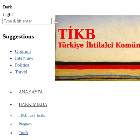
Dark
Light
Suggestions
Opinion
Interview
Politics
Travel
ANA SAYFA
HAKKIMIZDA
TİKB Kısa Tarihi
Program
Tüzük