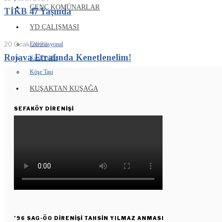
GENÇ KOMÜNARLAR
TİKB 47 Yaşında
YD ÇALIŞMASI
20 Ocak 2026
Enternasyonal
Rojava Etrafında Kenetlenelim!
Kızıl Yıldız
Köşe Taşı
KUŞAKTAN KUŞAĞA
SEFAKÖY DIRENIŞI
’96 SAG-ÖO DİRENİŞİ TAHSİN YILMAZ ANMASI