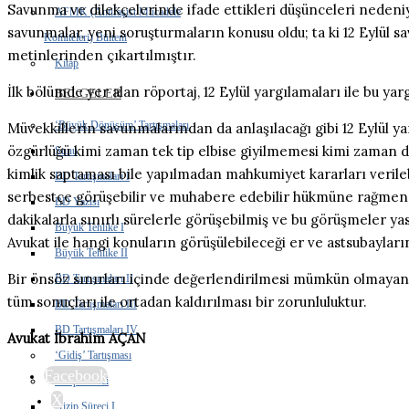
Savunma ve dilekçelerinde ifade ettikleri düşünceleri nedeni
AFMK (Antifaşist Mücadele
savunmalar, yeni soruşturmaların konusu oldu; ta ki 12 Eylül
Komiteleri) Bülteni
metinlerinden çıkartılmıştır.
Kitap
İlk bölümde yer alan röportaj, 12 Eylül yargılamaları ile bu y
BELGELER
‘Büyük Dönüşüm’ Tartışmaları
Müvekkillerin savunmalarından da anlaşılacağı gibi 12 Eylül 
özgürlüğü kimi zaman tek tip elbise giyilmemesi kimi zaman d
Sunu
kimlik saptaması bile yapılmadan mahkumiyet kararları verileb
BD Tartışmaları I
serbestçe görüşebilir ve muhabere edebilir hükmüne rağmen Tİ
BD Yazısı
dakikalarla sınırlı sürelerle görüşebilmiş ve bu görüşmeler y
Büyük Tehlike I
Avukat ile hangi konuların görüşülebileceği er ve astsubayların
Büyük Tehlike II
Bir önsöz sınırları içinde değerlendirilmesi mümkün olmayan
BD Tartışmaları II
tüm sonuçları ile ortadan kaldırılması bir zorunluluktur.
BD Tartışmaları III
BD Tartışmaları IV
Avukat İbrahim AÇAN
‘Gidiş’ Tartışması
Facebook
Hizip Süreci
X
Hizip Süreci I