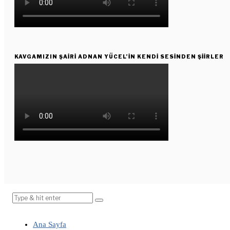
KAVGAMIZIN ŞAIRI ADNAN YÜCEL’IN KENDI SESINDEN ŞIIRLER
Ana Sayfa