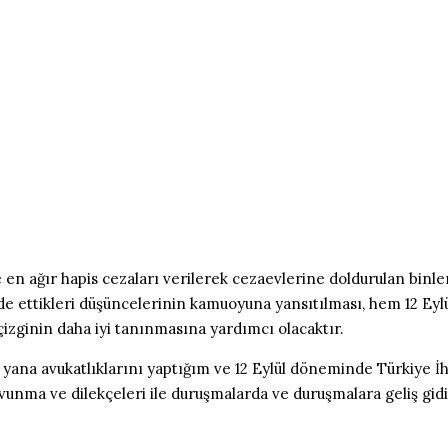
en ağır hapis cezaları verilerek cezaevlerine doldurulan binl
ade ettikleri düşüncelerinin kamuoyuna yansıtılması, hem 12 Eyl
çizginin daha iyi tanınmasına yardımcı olacaktır.
yana avukatlıklarını yaptığım ve 12 Eylül döneminde Türkiye İht
unma ve dilekçeleri ile duruşmalarda ve duruşmalara geliş gidişl