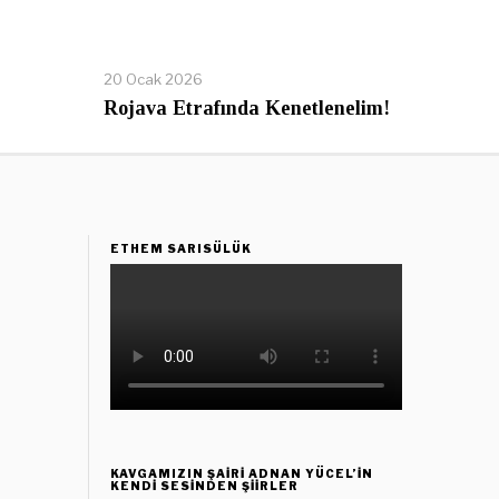
20 Ocak 2026
Rojava Etrafında Kenetlenelim!
ETHEM SARISÜLÜK
KAVGAMIZIN ŞAIRI ADNAN YÜCEL’IN
KENDI SESINDEN ŞIIRLER