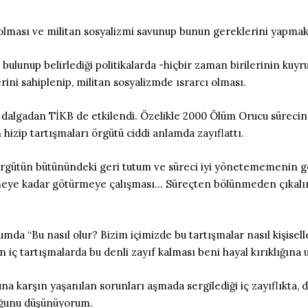
cı olması ve militan sosyalizmi savunup bunun gereklerini yapmak
 bulunup belirlediği politikalarda -hiçbir zaman birilerinin kuy
ni sahiplenip, militan sosyalizmde ısrarcı olması.
i dalgadan TİKB de etkilendi. Özelikle 2000 Ölüm Orucu sürecin
n hizip tartışmaları örgütü ciddi anlamda zayıflattı.
örgütün bütünündeki geri tutum ve süreci iyi yönetememenin get
ütmeye kadar götürmeye çalışması… Süreçten bölünmeden çıkalı
umda “Bu nasıl olur? Bizim içimizde bu tartışmalar nasıl kişiselle
ç tartışmalarda bu denli zayıf kalması beni hayal kırıklığına 
 karşın yaşanılan sorunları aşmada sergilediği iç zayıflıkta, di
uğunu düşünüyorum.