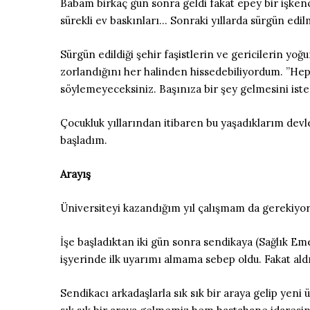
Babam birkaç gün sonra geldi fakat epey bir işken
sürekli ev baskınları… Sonraki yıllarda sürgün edil
Sürgün edildiği şehir faşistlerin ve gericilerin y
zorlandığını her halinden hissedebiliyordum. ”Hep
söylemeyeceksiniz. Başınıza bir şey gelmesini is
Çocukluk yıllarından itibaren bu yaşadıklarım devle
başladım.
Arayış
Üniversiteyi kazandığım yıl çalışmam da gerekiyor
İşe başladıktan iki gün sonra sendikaya (Sağlık E
işyerinde ilk uyarımı almama sebep oldu. Fakat a
Sendikacı arkadaşlarla sık sık bir araya gelip yen