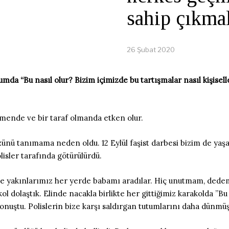
sahip çıkmal
26 Şubat 2020
umda “Bu nasıl olur? Bizim içimizde bu tartışmalar nasıl kişisel
nmende ve bir taraf olmanda etken olur.
ünü tanımama neden oldu. 12 Eylül faşist darbesi bizim de yaşa
isler tarafında götürülürdü.
 ve yakınlarımız her yerde babamı aradılar. Hiç unutmam, dedem
kol dolaştık. Elinde nacakla birlikte her gittiğimiz karakolda 
onuştu. Polislerin bize karşı saldırgan tutumlarını daha dünmüş