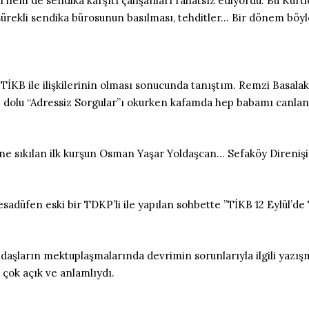
hem de sendika karşıtı çalışanları rahatsız ediyordu.“Bu Kürtler 
sürekli sendika bürosunun basılması, tehditler… Bir dönem böyl
KB ile ilişkilerinin olması sonucunda tanıştım. Remzi Basalak’
le dolu “Adressiz Sorgular”ı okurken kafamda hep babamı canlan
ne sıkılan ilk kurşun Osman Yaşar Yoldaşcan… Sefaköy Direnişi…
adüfen eski bir TDKP’li ile yapılan sohbette ”TİKB 12 Eylül’d
ların mektuplaşmalarında devrimin sorunlarıyla ilgili yazışmal
çok açık ve anlamlıydı.