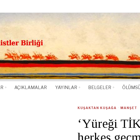
AR
AÇIKLAMALAR
YAYINLAR
BELGELER
ÖLÜMSÜ
KUŞAKTAN KUŞAĞA
·
MANŞET
‘Yüreği TİK
herkes geçm