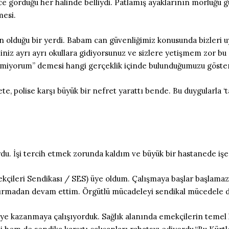
ce gördüğü her halinde belliydi. Patlamış ayaklarının morluğu 
mesi.
oğun olduğu bir yerdi. Babam can güvenliğimiz konusunda bizler
iniz ayrı ayrı okullara gidiyorsunuz ve sizlere yetişmem zor bu
temiyorum” demesi hangi gerçeklik içinde bulunduğumuzu göste
te, polise karşı büyük bir nefret yarattı bende. Bu duygularla 
du. İşi tercih etmek zorunda kaldım ve büyük bir hastanede işe
mekçileri Sendikası / SES) üye oldum. Çalışmaya başlar başlama
ldırmadan devam ettim. Örgütlü mücadeleyi sendikal mücedele d
i üye kazanmaya çalışıyorduk. Sağlık alanında emekçilerin temel