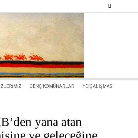
ZLERIMIZ
GENÇ KOMÜNARLAR
YD ÇALIŞMASI
B’den yana atan
işine ve geleceğine