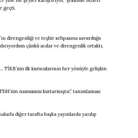
yine bir şeyler karıştırıyor,” şeklinde bizleri
e geçti.
ın direngenliği ve teşhir sehpasına savurduğu
dırıyordum çünkü acılar ve direngenlik ortaktı.
 TİKB’nin ilk kurucularının her yönüyle gelişkin
e TDH’nin namusunu kurtarmıştır,” tanımlaması
arla diğer tarafta başka yayınlarda yazılıp