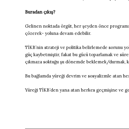
Buradan çıkış?
Gelinen noktada örgüt, her şeyden önce programı, tü
çözerek- yoluna devam edebilir.
TİKB’nin strateji ve politika belirlemede sorunu y
güç kaybetmiştir, fakat bu gücü toparlamak ve sürec
çıkmaza soktuğu şu dönemde beklemek/durmak, kaç
Bu bağlamda yüreği devrim ve sosyalizmle atan her
Yüreği TİKB’den yana atan herkes geçmişine ve ge