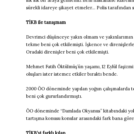
sık sık bir araya gelmemiz hem hastahane idaresini 
sürekli idareye şikayet etmeler… Polis tarafından 
TİKB ile tanışmam
Devrimci düşünceye yakın olmam ve yakınlarımın Tİ
tekme beni çok etkilemişti. İşkence ve direnişler
Oradaki direnişler beni çok etkilemişti.
Mehmet Fatih Öktülmüş’ün yaşamı, 12 Eylül faşizmi
oluşları ister istemez etkiler bıraktı bende.
2000 ÖO döneminde yapılan yoğun çalışmalarda tes
beni çok gururlandırmıştı.
ÖO döneminde “Damlada Okyanus” kitabındaki yoldaş
tartışma konusu konular arasındaki fark bana göre 
TİKB’yi farklı kılan