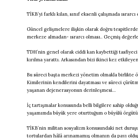
TİKB’yi farklı kılan, sınıf eksenli çalışmada ısrar
Güncel gelişmelere ilişkin olarak doğru tespitlerde
merkeze almadan- ısrarcı olması.. Geçmiş değerleri
TDH’nin genel olarak ciddi kan kaybettiği tasfiyec
kırılma yarattı. Arkasından bizi ikinci kez etkileye
Bu süreci başta merkezi yönetim olmakla birlikte 
Kimilerinin kendilerini dayatması ve süreci çür
yaşanan dejenerasyonun derinleşmesi…
İç tartışmalar konusunda belli bilgilere sahip olduğ
yaşamımda büyük yere oturttuğum o büyülü örgütün i
TİKB’nin militan sosyalizm konusundaki net duruşuna
tortulardan hâlâ arınamamış olmanın da payı old