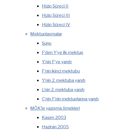
Hizip Süreci II
Hizip Süreci III
Hizip Süreci IV
Mektuplaşmalar
Sunu
F’den Y’ye ilk mektup
Y’nin F’ye yanıtı
F’nin ikinci mektubu
Y’nin 2. mektuba yanıtı
L’nin 2. mektuba yanıtı
Ç’nin F’nin mektuplarına yanıtı
MÖK’le yazışma örnekleri
Kasım 2003
Haziran 2005