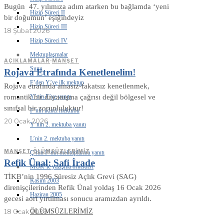
Bugün 47. yılımıza adım atarken bu bağlamda ‘yeni
Hizip Süreci II
bir doğumun’ eşiğindeyiz
Hizip Süreci III
18 Şubat 2026
Hizip Süreci IV
Mektuplaşmalar
AÇIKLAMALAR
·
MANŞET
Sunu
Rojava Etrafında Kenetlenelim!
F’den Y’ye ilk mektup
Rojava etrafında amasız-fakatsız kenetlenmek,
Y’nin F’ye yanıtı
romantik bir dayanışma çağrısı değil bölgesel ve
sınıfsal bir zorunluluktur!
F’nin ikinci mektubu
20 Ocak 2026
Y’nin 2. mektuba yanıtı
L’nin 2. mektuba yanıtı
MANŞET
·
ÖLÜMSÜZLERIMIZ
Ç’nin F’nin mektuplarına yanıtı
Refik Ünal: Safi İrade
MÖK’le yazışma örnekleri
TİKB’nin 1996 Süresiz Açlık Grevi (SAG)
Kasım 2003
direnişçilerinden Refik Ünal yoldaş 16 Ocak 2026
Haziran 2005
gecesi aort yırtılması sonucu aramızdan ayrıldı.
ÖLÜMSÜZLERIMIZ
18 Ocak 2026