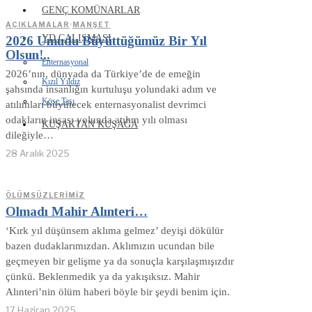
GENÇ KOMÜNARLAR
AÇIKLAMALAR
·
MANŞET
YD ÇALIŞMASI
2026 Umudu Büyüttüğümüz Bir Yıl
Olsun!..
Enternasyonal
2026’nın, dünyada da Türkiye’de de emeğin
Kızıl Yıldız
şahsında insanlığın kurtuluşu yolundaki adım ve
Köşe Taşı
atılımları büyütecek enternasyonalist devrimci
odakların inşası yolunda atılım yılı olması
KUŞAKTAN KUŞAĞA
dileğiyle…
28 Aralık 2025
ÖLÜMSÜZLERIMIZ
Olmadı Mahir Alınteri…
‘Kırk yıl düşünsem aklıma gelmez’ deyişi dökülür
bazen dudaklarımızdan. Aklımızın ucundan bile
geçmeyen bir gelişme ya da sonuçla karşılaşmışızdır
çünkü. Beklenmedik ya da yakışıksız. Mahir
Alınteri’nin ölüm haberi böyle bir şeydi benim için.
17 Haziran 2025