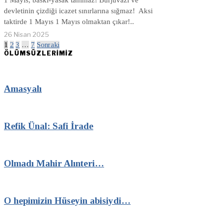
1 Mayıs, baskı-yasak tanımaz! Burjuvazi ve
devletinin çizdiği icazet sınırlarına sığmaz! Aksi
taktirde 1 Mayıs 1 Mayıs olmaktan çıkar!..
26 Nisan 2025
1
2
3
…
7
Sonraki
ÖLÜMSÜZLERİMİZ
Amasyalı
Refik Ünal: Safi İrade
Olmadı Mahir Alınteri…
O hepimizin Hüseyin abisiydi…