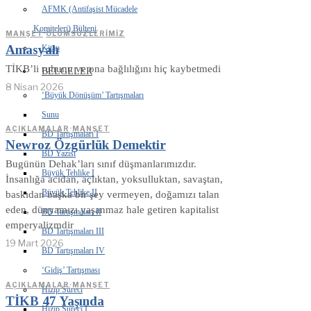
AFMK (Antifaşist Mücadele
Komiteleri) Bülteni
MANŞET
·
ÖLÜMSÜZLERIMIZ
Amasyalı
Kitap
TİKB’li ruhunu ve ona bağlılığını hiç kaybetmedi
BELGELER
8 Nisan 2026
‘Büyük Dönüşüm’ Tartışmaları
Sunu
AÇIKLAMALAR
·
MANŞET
BD Tartışmaları I
Newroz Özgürlük Demektir
BD Yazısı
Bugünün Dehak’ları sınıf düşmanlarımızdır.
Büyük Tehlike I
İnsanlığa acıdan, açlıktan, yoksulluktan, savaştan,
Büyük Tehlike II
baskıdan başka bir şey vermeyen, doğamızı talan
eden, dünyamızı yaşanmaz hale getiren kapitalist
BD Tartışmaları II
emperyalizmdir
BD Tartışmaları III
19 Mart 2026
BD Tartışmaları IV
‘Gidiş’ Tartışması
AÇIKLAMALAR
·
MANŞET
Hizip Süreci
TİKB 47 Yaşında
Hizip Süreci I