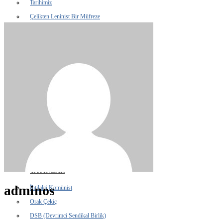
Tarihimiz
Çelikten Leninist Bir Müfreze
KONGRE VE KONFERANSLAR
6. Konferans
5. Konferans
1. Kongre
4. Konferans
3. Konferans
2. Konferans
1. Konferans
AÇIKLAMALAR
YAYINLAR
adminos
İhtilalci Komünist
Orak Çekiç
DSB (Devrimci Sendikal Birlik)