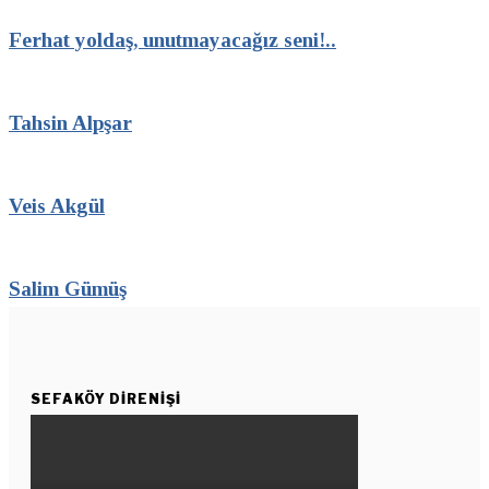
Ferhat yoldaş, unutmayacağız seni!..
Tahsin Alpşar
Veis Akgül
Salim Gümüş
SEFAKÖY DIRENIŞI