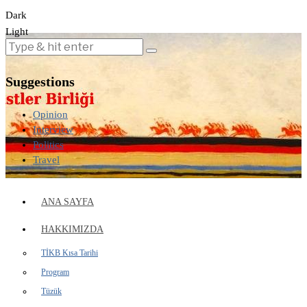
Dark
Light
Suggestions
Opinion
Interview
Politics
Travel
ANA SAYFA
HAKKIMIZDA
TİKB Kısa Tarihi
Program
Tüzük