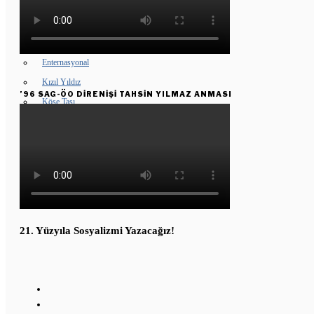
GENÇ KOMÜNARLAR
YD ÇALIŞMASI
Enternasyonal
Kızıl Yıldız
’96 SAG-ÖO DİRENİŞİ TAHSİN YILMAZ ANMASI
Köşe Taşı
KUŞAKTAN KUŞAĞA
21. Yüzyıla Sosyalizmi Yazacağız!