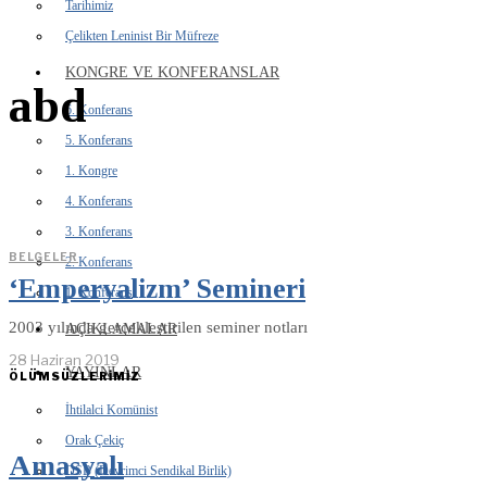
Tarihimiz
Çelikten Leninist Bir Müfreze
KONGRE VE KONFERANSLAR
abd
6. Konferans
5. Konferans
1. Kongre
4. Konferans
3. Konferans
BELGELER
2. Konferans
‘Emperyalizm’ Semineri
1. Konferans
2003 yılında gerçekleştirilen seminer notları
AÇIKLAMALAR
28 Haziran 2019
YAYINLAR
ÖLÜMSÜZLERİMİZ
İhtilalci Komünist
Orak Çekiç
Amasyalı
DSB (Devrimci Sendikal Birlik)