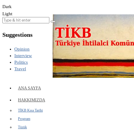
Dark
Light
Suggestions
Opinion
Interview
Politics
Travel
ANA SAYFA
HAKKIMIZDA
TİKB Kısa Tarihi
Program
Tüzük