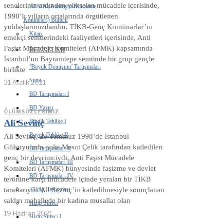
senelerinin ardından yükselen mücadele içerisinde,
AFMK (Antifaşist Mücadele
1990’lı yılların ortalarında örgütlenen
Komiteleri) Bülteni
yoldaşlarımızdandın. TİKB-Genç Komünarlar’ın
Kitap
emekçi semtlerindeki faaliyetleri içerisinde, Anti
Faşist Mücadele Komiteleri (AFMK) kapsamında
BELGELER
İstanbul’un Bayramtepe semtinde bir grup gençle
‘Büyük Dönüşüm’ Tartışmaları
birlikte
Sunu
31 Aralık 2021
BD Tartışmaları I
BD Yazısı
ÖLÜMSÜZLERIMIZ
Büyük Tehlike I
Ali Sevinç
Büyük Tehlike II
Ali Sevinç, 29 Temmuz 1998’de İstanbul
Gülsuyu’nda polis Mesut Çelik tarafından katledilen
BD Tartışmaları II
genç bir devrimciydi. Anti Faşist Mücadele
BD Tartışmaları III
Komiteleri (AFMK) bünyesinde faşizme ve devlet
BD Tartışmaları IV
terörüne karşı mücadele içinde yeralan bir TİKB
‘Gidiş’ Tartışması
taraftarıydı. Ali Sevinç’in katledilmesiyle sonuçlanan
saldırı mahallede bir kadına musallat olan
Hizip Süreci
19 Haziran 2021
Hizip Süreci I