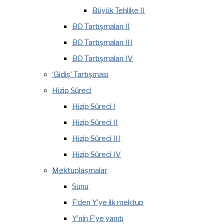
Büyük Tehlike II
BD Tartışmaları II
BD Tartışmaları III
BD Tartışmaları IV
‘Gidiş’ Tartışması
Hizip Süreci
Hizip Süreci I
Hizip Süreci II
Hizip Süreci III
Hizip Süreci IV
Mektuplaşmalar
Sunu
F’den Y’ye ilk mektup
Y’nin F’ye yanıtı