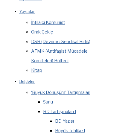
Yayınlar
İhtilalci Komünist
Orak Çekiç
DSB (Devrimci Sendikal Birlik)
AFMK (Antifaşist Mücadele
Komiteleri) Bülteni
Kitap
Belgeler
‘Büyük Dönüşüm’ Tartışmaları
Sunu
BD Tartışmaları I
BD Yazısı
Büyük Tehlike I