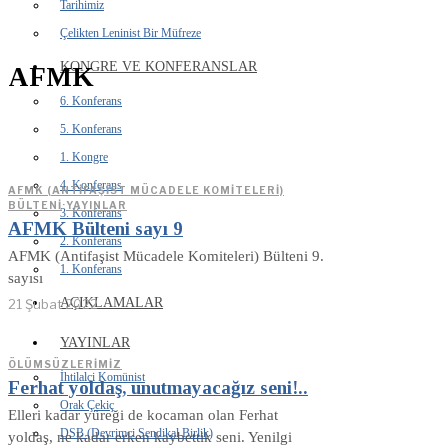
Tarihimiz
Çelikten Leninist Bir Müfreze
KONGRE VE KONFERANSLAR
AFMK
6. Konferans
5. Konferans
1. Kongre
4. Konferans
AFMK (ANTIFAŞIST MÜCADELE KOMITELERI)
BÜLTENI
·
YAYINLAR
3. Konferans
AFMK Bülteni sayı 9
2. Konferans
AFMK (Antifaşist Mücadele Komiteleri) Bülteni 9.
1. Konferans
sayısı
AÇIKLAMALAR
21 Şubat 2022
YAYINLAR
ÖLÜMSÜZLERIMIZ
İhtilalci Komünist
Ferhat yoldaş, unutmayacağız seni!..
Orak Çekiç
Elleri kadar yüreği de kocaman olan Ferhat
DSB (Devrimci Sendikal Birlik)
yoldaş, ne kadar erken kaybettik seni. Yenilgi