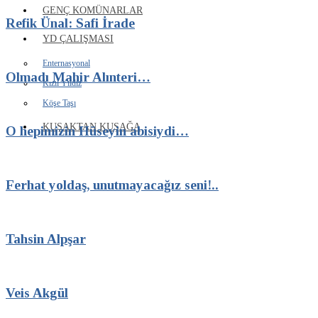
GENÇ KOMÜNARLAR
Refik Ünal: Safi İrade
YD ÇALIŞMASI
Enternasyonal
Olmadı Mahir Alınteri…
Kızıl Yıldız
Köşe Taşı
KUŞAKTAN KUŞAĞA
O hepimizin Hüseyin abisiydi…
Ferhat yoldaş, unutmayacağız seni!..
Tahsin Alpşar
Veis Akgül