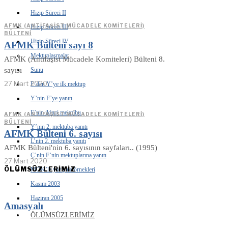
Hizip Süreci II
AFMK (ANTIFAŞIST MÜCADELE KOMITELERI)
Hizip Süreci III
BÜLTENI
Hizip Süreci IV
AFMK Bülteni sayı 8
Mektuplaşmalar
AFMK (Antifaşist Mücadele Komiteleri) Bülteni 8.
Sunu
sayısı
27 Mart 2020
F’den Y’ye ilk mektup
Y’nin F’ye yanıtı
F’nin ikinci mektubu
AFMK (ANTIFAŞIST MÜCADELE KOMITELERI)
BÜLTENI
Y’nin 2. mektuba yanıtı
AFMK Bülteni 6. sayısı
L’nin 2. mektuba yanıtı
AFMK Bülteni'nin 6. sayısının sayfaları.. (1995)
Ç’nin F’nin mektuplarına yanıtı
27 Mart 2020
ÖLÜMSÜZLERİMİZ
MÖK’le yazışma örnekleri
Kasım 2003
Haziran 2005
Amasyalı
ÖLÜMSÜZLERIMIZ