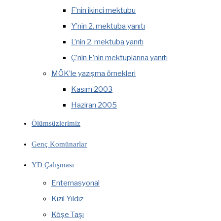
F’nin ikinci mektubu
Y’nin 2. mektuba yanıtı
L’nin 2. mektuba yanıtı
Ç’nin F’nin mektuplarına yanıtı
MÖK’le yazışma örnekleri
Kasım 2003
Haziran 2005
Ölümsüzlerimiz
Genç Komünarlar
YD Çalışması
Enternasyonal
Kızıl Yıldız
Köşe Taşı