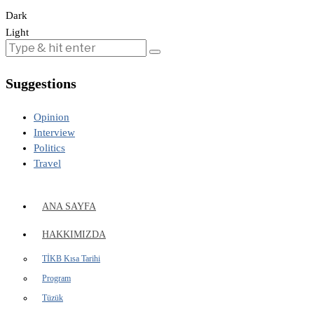
Dark
Light
Suggestions
Opinion
Interview
Politics
Travel
ANA SAYFA
HAKKIMIZDA
TİKB Kısa Tarihi
Program
Tüzük