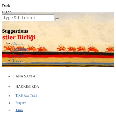
Dark
Light
Suggestions
Opinion
Interview
Politics
Travel
ANA SAYFA
HAKKIMIZDA
TİKB Kısa Tarihi
Program
Tüzük