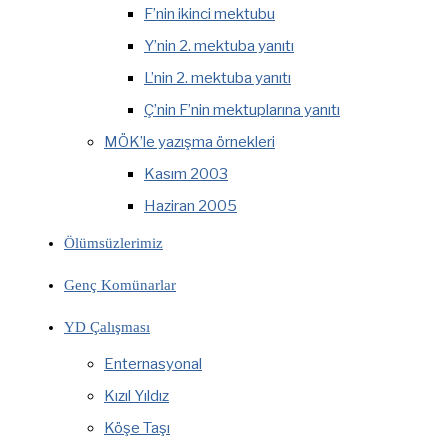
F’nin ikinci mektubu
Y’nin 2. mektuba yanıtı
L’nin 2. mektuba yanıtı
Ç’nin F’nin mektuplarına yanıtı
MÖK’le yazışma örnekleri
Kasım 2003
Haziran 2005
Ölümsüzlerimiz
Genç Komünarlar
YD Çalışması
Enternasyonal
Kızıl Yıldız
Köşe Taşı