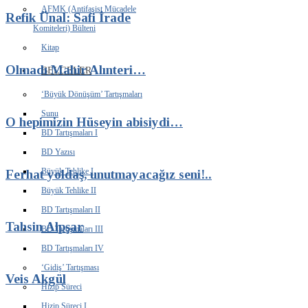
AFMK (Antifaşist Mücadele
Refik Ünal: Safi İrade
Komiteleri) Bülteni
Kitap
Olmadı Mahir Alınteri…
BELGELER
‘Büyük Dönüşüm’ Tartışmaları
Sunu
O hepimizin Hüseyin abisiydi…
BD Tartışmaları I
BD Yazısı
Büyük Tehlike I
Ferhat yoldaş, unutmayacağız seni!..
Büyük Tehlike II
BD Tartışmaları II
Tahsin Alpşar
BD Tartışmaları III
BD Tartışmaları IV
‘Gidiş’ Tartışması
Veis Akgül
Hizip Süreci
Hizip Süreci I