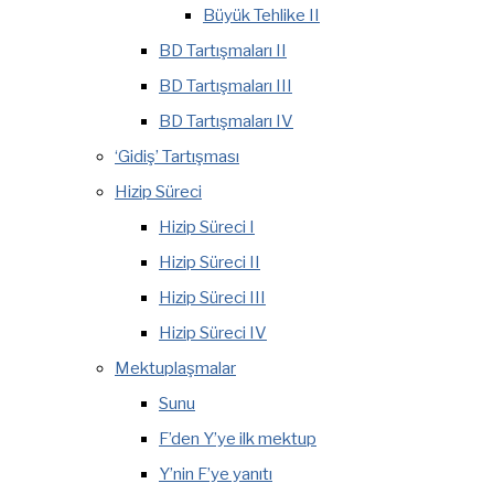
Büyük Tehlike II
BD Tartışmaları II
BD Tartışmaları III
BD Tartışmaları IV
‘Gidiş’ Tartışması
Hizip Süreci
Hizip Süreci I
Hizip Süreci II
Hizip Süreci III
Hizip Süreci IV
Mektuplaşmalar
Sunu
F’den Y’ye ilk mektup
Y’nin F’ye yanıtı