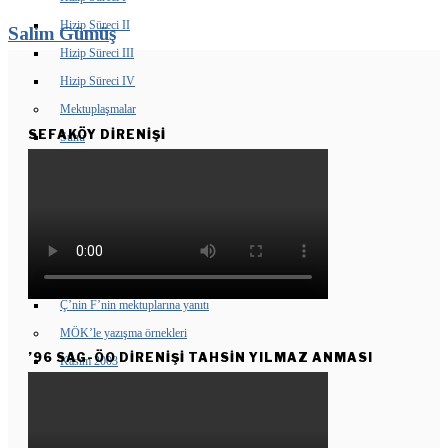
Hizip Süreci II
Salim Gümüş
Hizip Süreci III
Hizip Süreci IV
Mektuplaşmalar
SEFAKÖY DIRENIŞI
Sunu
F’den Y’ye ilk mektup
Y’nin F’ye yanıtı
F’nin ikinci mektubu
Y’nin 2. mektuba yanıtı
L’nin 2. mektuba yanıtı
Ç’nin F’nin mektuplarına yanıtı
MÖK’le yazışma örnekleri
’96 SAG-ÖO DİRENİŞİ TAHSİN YILMAZ ANMASI
Kasım 2003
Haziran 2005
ÖLÜMSÜZLERIMIZ