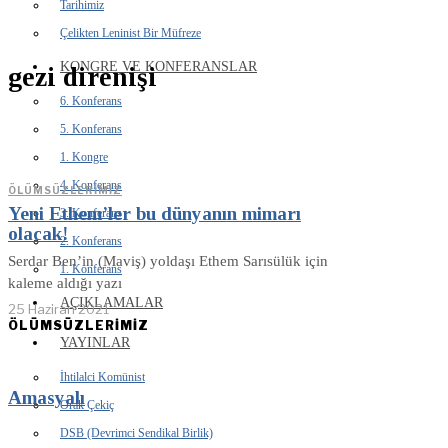
Tarihimiz
Çelikten Leninist Bir Müfreze
KONGRE VE KONFERANSLAR
gezi direnişi
6. Konferans
5. Konferans
1. Kongre
4. Konferans
ÖLÜMSÜZLERIMIZ
Yeni Ethem’ler bu dünyanın mimarı
3. Konferans
olacak!
2. Konferans
Serdar Ben’in (Maviş) yoldaşı Ethem Sarısülük için
1. Konferans
kaleme aldığı yazı
AÇIKLAMALAR
25 Haziran 2021
ÖLÜMSÜZLERİMİZ
YAYINLAR
İhtilalci Komünist
Amasyalı
Orak Çekiç
DSB (Devrimci Sendikal Birlik)