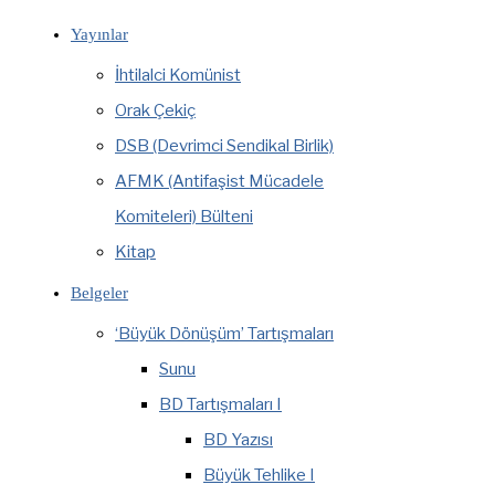
Yayınlar
İhtilalci Komünist
Orak Çekiç
DSB (Devrimci Sendikal Birlik)
AFMK (Antifaşist Mücadele
Komiteleri) Bülteni
Kitap
Belgeler
‘Büyük Dönüşüm’ Tartışmaları
Sunu
BD Tartışmaları I
BD Yazısı
Büyük Tehlike I