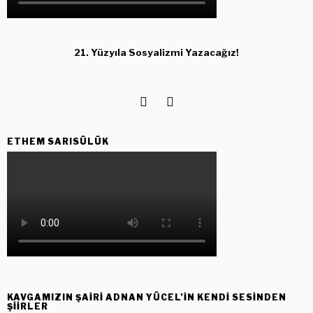
21. Yüzyıla Sosyalizmi Yazacağız!
ETHEM SARISÜLÜK
KAVGAMIZIN ŞAIRI ADNAN YÜCEL’IN KENDI SESINDEN
ŞIIRLER