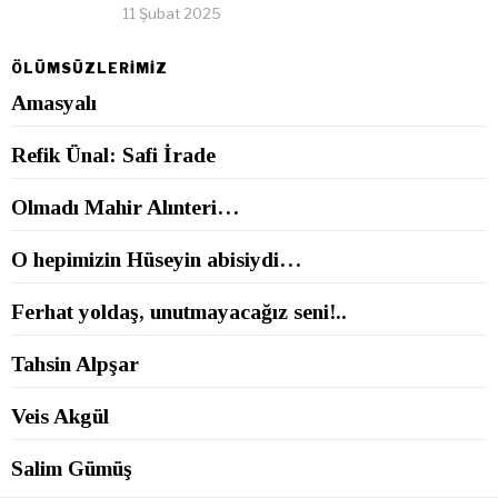
11 Şubat 2025
ÖLÜMSÜZLERİMİZ
Amasyalı
Refik Ünal: Safi İrade
Olmadı Mahir Alınteri…
O hepimizin Hüseyin abisiydi…
Ferhat yoldaş, unutmayacağız seni!..
Tahsin Alpşar
Veis Akgül
Salim Gümüş